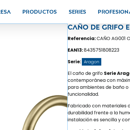
resa
Productos
Series
PROFESION
Caño de grifo e
Referencia:
CAÑO AG001 
EAN13:
8435751808223
Serie:
Aragon
El caño de grifo
Serie Ara
contemporánea con máxima 
para ambientes de baño o c
funcionalidad.
Fabricado con materiales de
durabilidad frente a la hum
instalación es sencilla y c