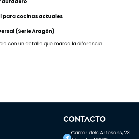
y duradero
al para cocinas actuales
ersal (Serie Aragón)
io con un detalle que marca la diferencia.
CONTACTO
Carrer dels Artesans, 23
near_me