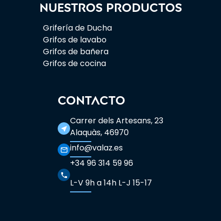
Nuestros productos
Grifería de Ducha
Grifos de lavabo
Grifos de bañera
Grifos de cocina
CONTACTO
Carrer dels Artesans, 23
near_me
Alaquàs, 46970
info@valaz.es
mail_outline
+34 96 314 59 96
phone
L-V 9h a 14h L-J 15-17