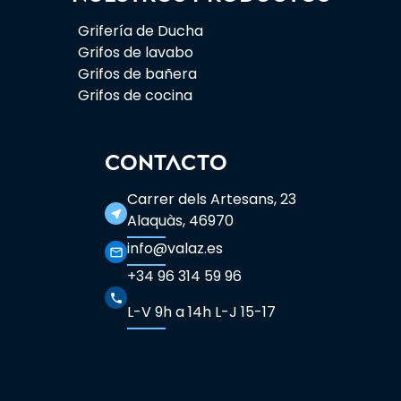
Grifería de Ducha
Grifos de lavabo
Grifos de bañera
Grifos de cocina
CONTACTO
Carrer dels Artesans, 23
near_me
Alaquàs, 46970
info@valaz.es
mail_outline
+34 96 314 59 96
phone
L-V 9h a 14h L-J 15-17