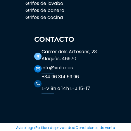
Grifos de lavabo
Grifos de bañera
Grifos de cocina
CONTACTO
Carrer dels Artesans, 23
near_me
Alaquàs, 46970
info@valaz.es
mail_outline
+34 96 314 59 96
phone
L-V 9h a 14h L-J 15-17
Aviso legal
Política de privacidad
Condiciones de venta