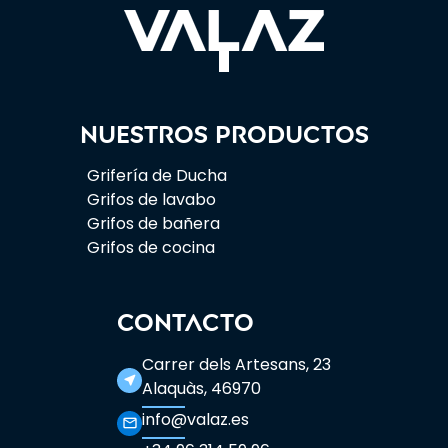
Nuestros productos
Grifería de Ducha
Grifos de lavabo
Grifos de bañera
Grifos de cocina
CONTACTO
Carrer dels Artesans, 23
near_me
Alaquàs, 46970
info@valaz.es
mail_outline