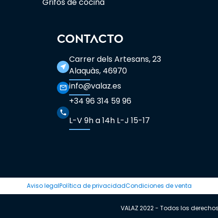
Grifos de cocina
CONTACTO
Carrer dels Artesans, 23
near_me
Alaquàs, 46970
info@valaz.es
mail_outline
+34 96 314 59 96
phone
L-V 9h a 14h L-J 15-17
Aviso legal
Política de privacidad
Condiciones de venta
VALAZ 2022 - Todos los derecho