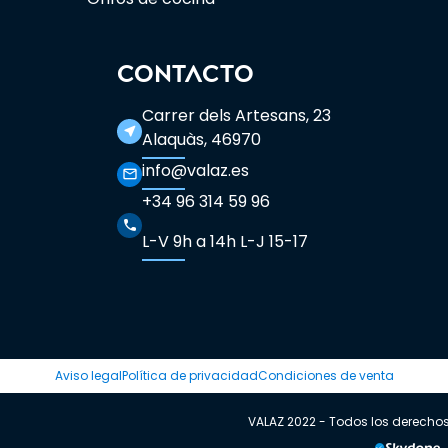
CONTACTO
Carrer dels Artesans, 23
near_me
Alaquàs, 46970
info@valaz.es
mail_outline
+34 96 314 59 96
phone
L-V 9h a 14h L-J 15-17
Aviso legal
Política de privacidad
Condiciones de venta
VALAZ 2022 - Todos los derecho