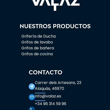
Nuestros productos
Grifería de Ducha
Grifos de lavabo
Grifos de bañera
Grifos de cocina
CONTACTO
Carrer dels Artesans, 23
near_me
Alaquàs, 46970
info@valaz.es
mail_outline
+34 96 314 59 96
phone