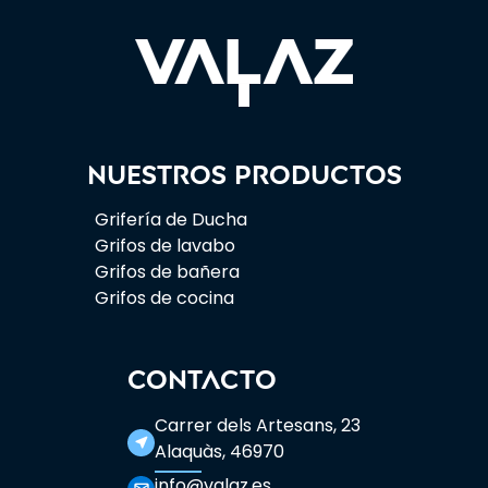
Nuestros productos
Grifería de Ducha
Grifos de lavabo
Grifos de bañera
Grifos de cocina
CONTACTO
Carrer dels Artesans, 23
near_me
Alaquàs, 46970
info@valaz.es