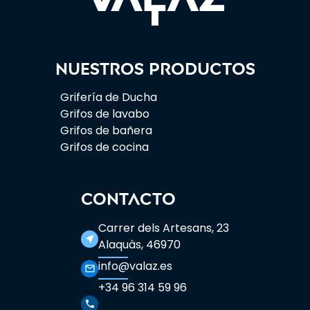
Nuestros productos
Grifería de Ducha
Grifos de lavabo
Grifos de bañera
Grifos de cocina
CONTACTO
Carrer dels Artesans, 23
near_me
Alaquàs, 46970
info@valaz.es
mail_outline
+34 96 314 59 96
phone