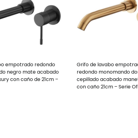
abo empotrado redondo
Grifo de lavabo empotr
o negro mate acabado
redondo monomando do
xury con caño de 21cm –
cepillado acabado manet
con caño 21cm – Serie Of