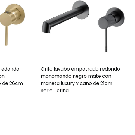
 redondo
Grifo lavabo empotrado redondo
on
monomando negro mate con
o de 26cm
maneta luxury y caño de 21cm –
Serie Torina