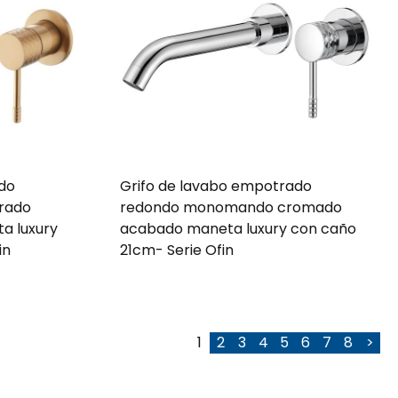
ado
Grifo de lavabo empotrado
rado
redondo monomando cromado
a luxury
acabado maneta luxury con caño
in
21cm- Serie Ofin
1
2
3
4
5
6
7
8
>