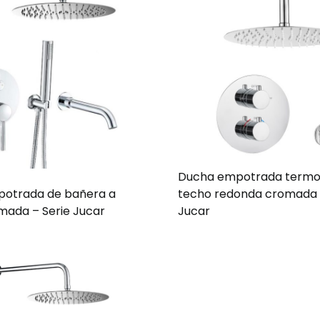
Ducha empotrada termos
otrada de bañera a
techo redonda cromada 
mada – Serie Jucar
Jucar