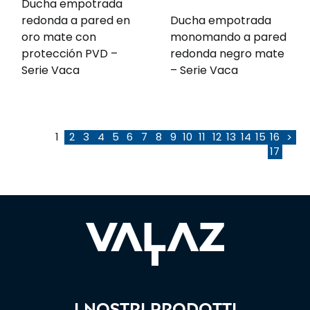
Ducha empotrada
redonda a pared en
Ducha empotrada
oro mate con
monomando a pared
protección PVD –
redonda negro mate
Serie Vaca
– Serie Vaca
1
2
3
4
5
6
7
8
9
10
11
12
13
14
15
16
>
17
I nostri prodotti