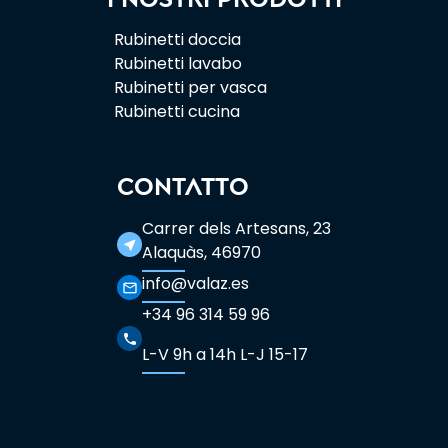
Rubinetti doccia
Rubinetti lavabo
Rubinetti per vasca
Rubinetti cucina
CONTATTO
Carrer dels Artesans, 23
near_me
Alaquàs, 46970
info@valaz.es
mail_outline
+34 96 314 59 96
phone
L-V 9h a 14h L-J 15-17