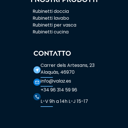
Rubinetti doccia
Rubinetti lavabo
Rubinetti per vasca
Rubinetti cucina
CONTATTO
Carrer dels Artesans, 23
near_me
Alaquàs, 46970
info@valaz.es
mail_outline
+34 96 314 59 96
phone
L-V 9h a 14h L-J 15-17