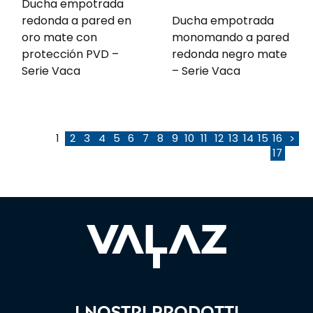
Ducha empotrada
redonda a pared en
Ducha empotrada
oro mate con
monomando a pared
protección PVD –
redonda negro mate
Serie Vaca
– Serie Vaca
1
2
3
4
5
6
7
8
9
10
11
12
13
14
15
16
>
17
I nostri prodotti