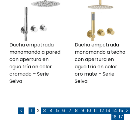
Ducha empotrada
Ducha empotrada
monomando a pared
monomando a techo
con apertura en
con apertura en
agua fría en color
agua fría en color
cromado – Serie
oro mate – Serie
Selva
Selva
1
2
3
4
5
6
7
8
9
10
11
12
13
14
15
<
>
16
17