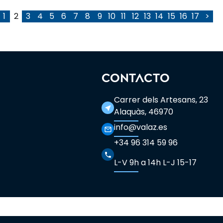
1
2
3
4
5
6
7
8
9
10
11
12
13
14
15
16
17
>
CONTACTO
Carrer dels Artesans, 23
near_me
Alaquàs, 46970
info@valaz.es
mail_outline
+34 96 314 59 96
phone
L-V 9h a 14h L-J 15-17