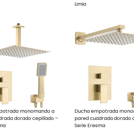
Limia
potrada monomando a
Ducha empotrada mono
drada dorado cepillado –
pared cuadrada dorado c
sma
Serie Eresma