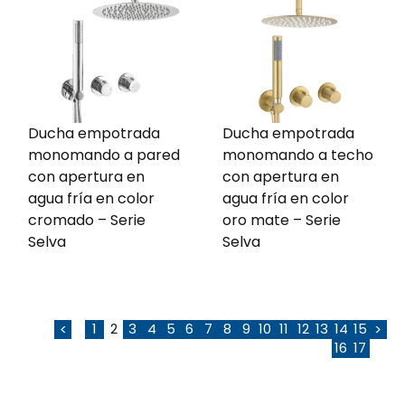
Ducha empotrada
Ducha empotrada
monomando a pared
monomando a techo
con apertura en
con apertura en
agua fría en color
agua fría en color
cromado – Serie
oro mate – Serie
Selva
Selva
1
2
3
4
5
6
7
8
9
10
11
12
13
14
15
<
>
16
17