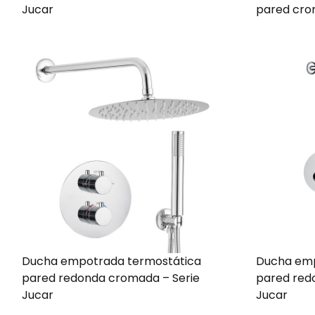
Jucar
pared cro
Ducha empotrada termostática
Ducha em
pared redonda cromada – Serie
pared red
Jucar
Jucar