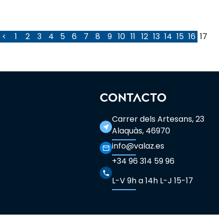
<
1
2
3
4
5
6
7
8
9
10
11
12
13
14
15
16
17
CONTACTO
Carrer dels Artesans, 23
near_me
Alaquàs, 46970
info@valaz.es
mail_outline
+34 96 314 59 96
phone
L-V 9h a 14h L-J 15-17